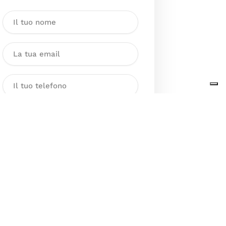
Dichiaro di aver preso visione
dell’Informativa sul trattamento
dei dati personali presente al
seguente
link
ai sensi degli artt. 13
e 14 del GDPR ed esprimo il mio