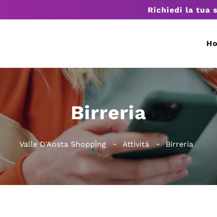
Richiedi la tua 
H
Birreria
Valle D'Aosta Shopping
Attività
Birreria