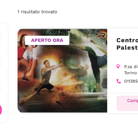
1
risultato
trovato
Centro
APERTO ORA
Palest
P.za d
Torino
01138
Camp