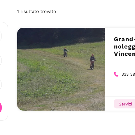
1
risultato
trovato
Grand-
nolegg
Vincen
333 3
Servizi