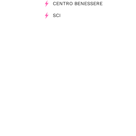
CENTRO BENESSERE
SCI
SCI NORDICO
Tag
Hotel
Viaggi e Vacanze